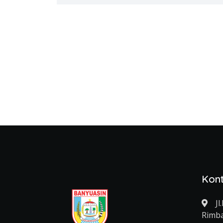
Kon
Jl
Rimba