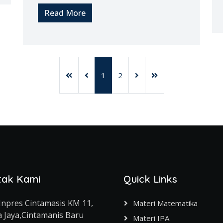
Read More
1
2
tak Kami
Quick Links
.Inpres Cintamasis KM 11,
Materi Matematika
 Jaya,Cintamanis Baru
Materi IPA